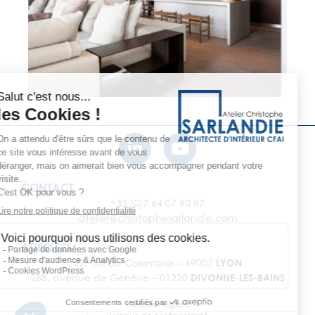
CONTACT
+33 (0)7 64 07 90 87
atelier@christophesarlandie.com
ADRESSES
52, rue du Colombier – 69007
LYON
288, avenue de Genève – 01220
DIVONNE-LES-BAINS
Mentions légales