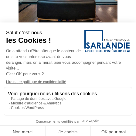
Photos : Laurence BPU
CONTACT
+33 (0)7 64 07 90 87
atelier@christophesarlandie.com
ADRESSES
52, rue du Colombier – 69007
LYON
288, avenue de Genève – 01220
DIVONNE-LES-BAINS
Mentions légales
Politique de confidentialité
Copyright © 2026 Christophe Sarlandie